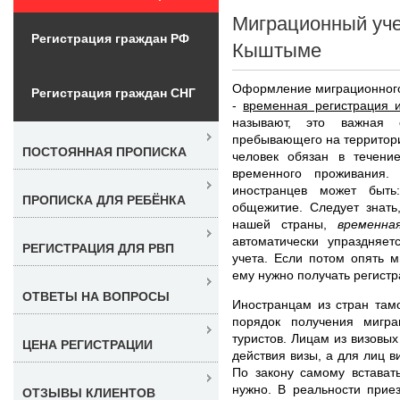
Миграционный уче
Регистрация граждан РФ
Кыштыме
Оформление миграционного
Регистрация граждан СНГ
-
временная регистрация 
называют, это важная 
пребывающего на территор
ПОСТОЯННАЯ ПРОПИСКА
человек обязан в течен
временного проживания.
иностранцев может быть:
ПРОПИСКА ДЛЯ РЕБЁНКА
общежитие. Следует знать
нашей страны,
временн
автоматически упраздняет
РЕГИСТРАЦИЯ ДЛЯ РВП
учета. Если потом опять м
ему нужно получать регистр
ОТВЕТЫ НА ВОПРОСЫ
Иностранцам из стран там
порядок получения мигра
туристов. Лицам из визовых
ЦЕНА РЕГИСТРАЦИИ
действия визы, а для лиц в
По закону самому встават
нужно. В реальности прие
ОТЗЫВЫ КЛИЕНТОВ